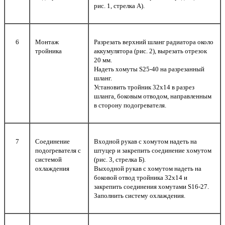
рис. 1, стрелка А).
6
Монтаж
Разрезать верхний шланг радиатора около
тройника
аккумулятора (рис. 2), вырезать отрезок
20 мм.
Надеть хомуты S25-40 на разрезанный
шланг.
Установить тройник 32х14 в разрез
шланга, боковым отводом, направленным
в сторону подогревателя.
7
Соединение
Входной рукав с хомутом надеть на
подогревателя с
штуцер и закрепить соединение хомутом
системой
(рис. 3, стрелка Б).
охлаждения
Выходной рукав с хомутом надеть на
боковой отвод тройника 32х14 и
закрепить соединения хомутами S16-27.
Заполнить систему охлаждения.