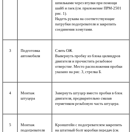
шпильками через втулки при помощи
шайб и гаек (см. приложение ПРМ-2501
рис. 1).
Надеть рукава на соответствующие
патрубки подогревателя и закрепить
соединения хомутами.
3
Подготовка
Cлить ОЖ.
автомобиля
Вывернуть пробку из блока цилиндров
двигателя и прочистить резьбовое
отверстие. Место расположения пробки
указано на рис. 3, стрелка Б.
4
Монтаж
Завернуть штуцер вместо пробки в блок
штуцера
двигателя, предварительно смазав
герметиком резьбовую часть штуцера.
5
Монтаж
Кронштейн с подогревателем закрепить
подогревателя
на штатный болт коробки передач (см.