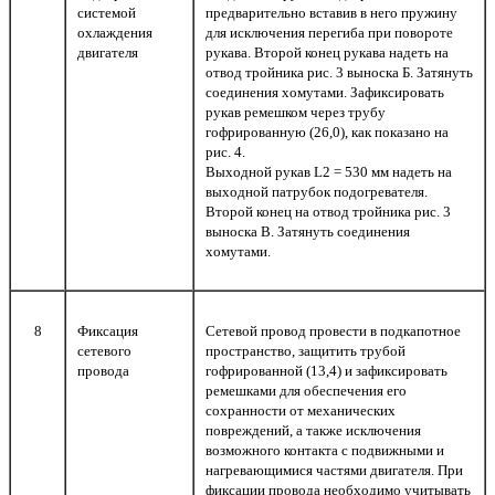
системой
предварительно вставив в него пружину
охлаждения
для исключения перегиба при повороте
двигателя
рукава. Второй конец рукава надеть на
отвод тройника рис. 3 выноска Б. Затянуть
соединения хомутами. Зафиксировать
рукав ремешком через трубу
гофрированную (26,0), как показано на
рис. 4.
Выходной рукав L2 = 530 мм надеть на
выходной патрубок подогревателя.
Второй конец на отвод тройника рис. 3
выноска В. Затянуть соединения
хомутами.
8
Фиксация
Сетевой провод провести в подкапотное
сетевого
пространство, защитить трубой
провода
гофрированной (13,4) и зафиксировать
ремешками для обеспечения его
сохранности от механических
повреждений, а также исключения
возможного контакта с подвижными и
нагревающимися частями двигателя. При
фиксации провода необходимо учитывать