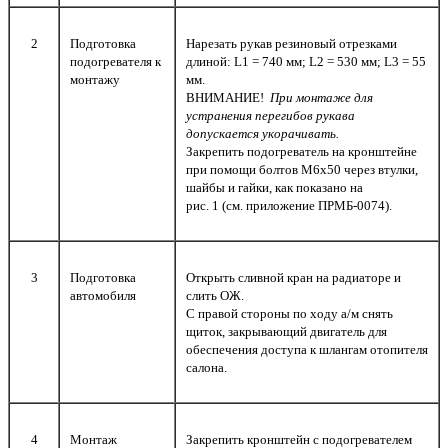
2
Подготовка
Нарезать рукав резиновый отрезками
подогревателя к
длиной: L1 = 740 мм; L2 = 530 мм; L3 = 55
монтажу
мм.
ВНИМАНИЕ!
При монтаже для
устранения перегибов рукава
допускается укорачивать.
Закрепить подогреватель на кронштейне
при помощи болтов М6х50 через втулки,
шайбы и гайки, как показано на
рис. 1 (см. приложение ПРМБ-0074).
3
Подготовка
Открыть сливной кран на радиаторе и
автомобиля
слить ОЖ.
С правой стороны по ходу а/м снять
щиток, закрывающий двигатель для
обеспечения доступа к шлангам отопителя
салона.
4
Монтаж
Закрепить кронштейн с подогревателем