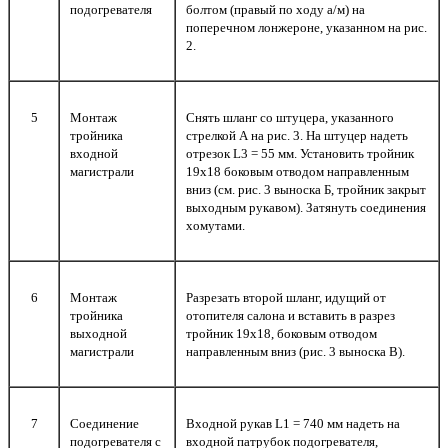
подогревателя
болтом (правый по ходу а/м) на
поперечном лонжероне, указанном на рис.
2.
5
Монтаж
Снять шланг со штуцера, указанного
тройника
стрелкой А на рис. 3. На штуцер надеть
входной
отрезок L3 = 55 мм. Установить тройник
магистрали
19х18 боковым отводом направленным
вниз (см. рис. 3 выноска Б, тройник закрыт
выходным рукавом). Затянуть соединения
хомутами.
6
Монтаж
Разрезать второй шланг, идущий от
тройника
отопителя салона и вставить в разрез
выходной
тройник 19х18, боковым отводом
магистрали
направленным вниз (рис. 3 выноска В).
7
Соединение
Входной рукав L1 = 740 мм надеть на
подогревателя с
входной патрубок подогревателя,