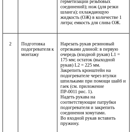
герметизации резьбовых
соединений); нож (для резки
шланга); охлаждающую
жидкость (ОЖ) в количестве 1
литра; емкость для слива ОЖ.
2
Подготовка
Нарезать рукав резиновый
подогревателя к
отрезками длиной: в первую
монтажу
очередь (входной рукав) L1 =
175 мм; остаток (выходной
рукав) L2 = 225 мм.
Закрепить кронштейн на
подогревателе через втулки
шпильками при помощи шайб и
гаек (см. приложение
ПР-0011 рис. 1).
Надеть рукава на
соответствующие патрубки
подогревателя и закрепить
соединения хомутами.
Во входной рукав вставить
пружину.