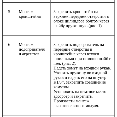
5
Монтаж
Закрепить кронштейн на
кронштейна
верхнем переднем отверстии в
блоке цилиндров болтом через
шайбу пружинную (рис. 1).
6
Монтаж
Закрепить подогреватель на
подогревателя
передние отверстия в
и агрегатов
кронштейне через втулки
шпильками при помощи шайб и
гаек (рис. 2).
Надеть хомут на входной рукав.
Утопить пружину во входной
рукав и надеть его на штуцер
К1/8’’, закрепить соединение
хомутом.
Установить на штатное место
адсорбер и закрепить.
Произвести монтаж
высоковольтного модуля.