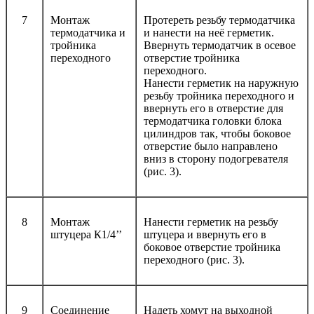
7
Монтаж
Протереть резьбу термодатчика
термодатчика и
и нанести на неё герметик.
тройника
Ввернуть термодатчик в осевое
переходного
отверстие тройника
переходного.
Нанести герметик на наружную
резьбу тройника переходного и
ввернуть его в отверстие для
термодатчика головки блока
цилиндров так, чтобы боковое
отверстие было направлено
вниз в сторону подогревателя
(рис. 3).
8
Монтаж
Нанести герметик на резьбу
штуцера К1/4’’
штуцера и ввернуть его в
боковое отверстие тройника
переходного (рис. 3).
9
Соединение
Надеть хомут на выходной