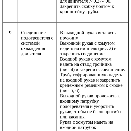
для двигателя 740.37-400.
Закрепить скобку болтом к
кронштейну трубы.
9
Соединение
В выходной рукав вставить
подогревателя с
пружину.
системой
Выходной рукав с хомутом
охлаждения
надеть на ниппель (рис. 2) и
двигателя
закрепить соединение.
Входной рукав с хомутом
надеть на отвод тройника
(рис. 4) и закрепить соединение.
Трубу гофрировавнную надеть
на входной рукав и закрепить
крепежным ремешком к скобке
(рис. 5, 6).
Выходной рукав проложить к
входному патрубку
подогревателя и укоротить
рукав, чтобы не было прогиба
или касания.
Рукав с хомутом надеть на
входной патрубок