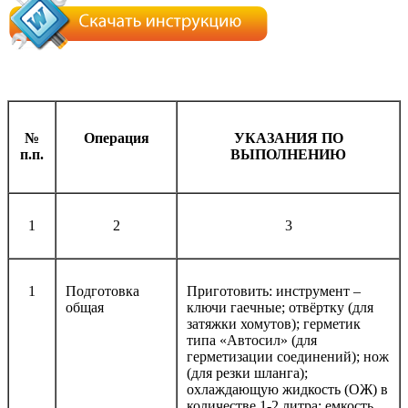
№
Операция
УКАЗАНИЯ ПО
п.п.
ВЫПОЛНЕНИЮ
1
2
3
1
Подготовка
Приготовить: инструмент –
общая
ключи гаечные; отвёртку (для
затяжки хомутов); герметик
типа «Автосил» (для
герметизации соединений); нож
(для резки шланга);
охлаждающую жидкость (ОЖ) в
количестве 1-2 литра; емкость