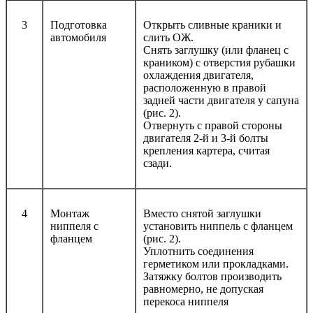
3
Подготовка
Открыть сливные краники и
автомобиля
слить ОЖ.
Снять заглушку (или фланец с
краником) с отверстия рубашки
охлаждения двигателя,
расположенную в правой
задней части двигателя у сапуна
(рис. 2).
Отвернуть с правой стороны
двигателя 2-й и 3-й болты
крепления картера, считая
сзади.
4
Монтаж
Вместо снятой заглушки
ниппеля с
установить ниппель с фланцем
фланцем
(рис. 2).
Уплотнить соединения
герметиком или прокладками.
Затяжку болтов производить
равномерно, не допуская
перекоса ниппеля