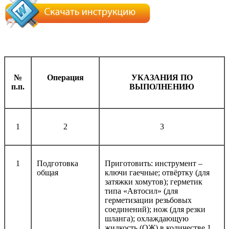
№
Операция
УКАЗАНИЯ ПО
п.п.
ВЫПОЛНЕНИЮ
1
2
3
1
Подготовка
Приготовить: инструмент –
общая
ключи гаечные; отвёртку (для
затяжки хомутов); герметик
типа «Автосил» (для
герметизации резьбовых
соединений); нож (для резки
шланга); охлаждающую
жидкость (ОЖ) в количестве 1