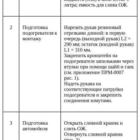
литра; емкость для слива ОЖ.
2
Подготовка
Нарезать рукав резиновый
подогревателя к
отрезками длиной: в первую
монтажу
очередь (выходной рукав) L2 =
290 мм; остаток (входной рукав)
L1 = 310 мм.
Закрепить кронштейн на
подогревателе шпильками через
втулки при помощи шайб и гаек
(см. приложение ПРМ-0007
рис. 1).
Надеть рукава на
соответствующие патрубки
подогревателя и закрепить
соединения хомутами.
3
Подготовка
Открыть сливной краник и
автомобиля
слить ОЖ.
Отвернуть сливной краник
(рис. 3).