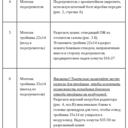
4
Монтаж
Подогреватель с кронштейном закрепить,
подогревателя
используя штатный болт коробки передач
(рис. 2, стрелка А).
5
Монтаж
Разрезать шланг, отводящий ОЖ из
тройника 22х14
отопителя салона (рис. 3 Б).
(вход в
Установить тройник 22х14 в разрез
подогреватель)
шланга боковым отводом, направленным
вниз и в сторону подогревателя,
предварительно надев хомуты S16-27.
6
Монтаж
Внимание!
Тщательно вымеряйте место
тройника 35х14
разреза для тройника, чтобы исключить
(выход из
возможность попадания бокового
подогревателя)
отвода тройника на воздуховод.
Разрезать верхний патрубок радиатора
(рис. 4, поз.В) максимально ближе к
головке цилиндров для того, чтобы отвод
тройника 35х14 не упирался в
воздуховод. Надеть хомуты S35-50 на
разрезанный шланг.