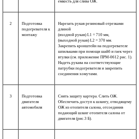
емкость для слива ОЖ.
2
Подготовка
Нарезать рукав резиновый отрезками
подогревателя к
длиной
монтажу
(входной рукав) L1 = 710 мм,
(выходной рукав) L2 = 370 мм.
Закрепить кронштейн на подогревателе
шпильками при помощи шайб и гаек через
втулки (см. приложение ПРМ-0612 рис. 1).
Надеть рукава на соответствующие
патрубки подогревателя и закрепить
соединения хомутами.
3
Подготовка
Снять защиту картера. Cлить ОЖ.
двигателя
Обеспечить доступ к шлангу, отводящему
автомобиля
ОЖ из отопителя салона, отсоединив
подающий шланг отопителя салона от
двигателя (рис.3 Б).