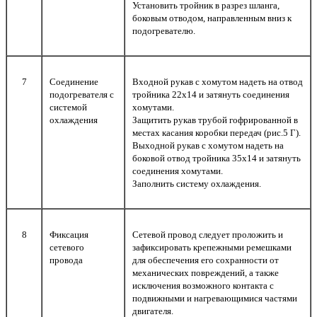
Установить тройник в разрез шланга,
боковым отводом, направленным вниз к
подогревателю.
7
Соединение
Входной рукав с хомутом надеть на отвод
подогревателя с
тройника 22х14 и затянуть соединения
системой
хомутами.
охлаждения
Защитить рукав трубой гофрированной в
местах касания коробки передач (рис.5 Г).
Выходной рукав с хомутом надеть на
боковой отвод тройника 35х14 и затянуть
соединения хомутами.
Заполнить систему охлаждения.
8
Фиксация
Сетевой провод следует проложить и
сетевого
зафиксировать крепежными ремешками
провода
для обеспечения его сохранности от
механических повреждений, а также
исключения возможного контакта с
подвижными и нагревающимися частями
двигателя.