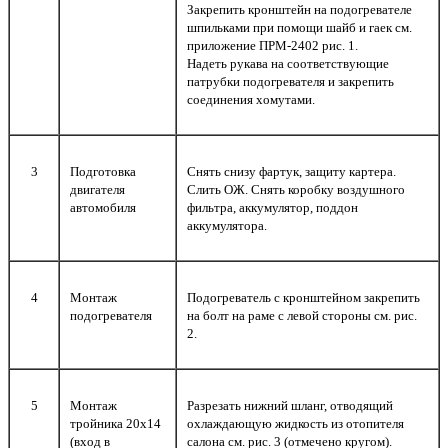
Закрепить кронштейн на подогревателе
шпильками при помощи шайб и гаек см.
приложение ПРМ-2402 рис. 1.
Надеть рукава на соответствующие
патрубки подогревателя и закрепить
соединения хомутами.
3
Подготовка
Снять снизу фартук, защиту картера.
двигателя
Cлить ОЖ. Снять коробку воздушного
автомобиля
фильтра, аккумулятор, поддон
аккумулятора.
4
Монтаж
Подогреватель с кронштейном закрепить
подогревателя
на болт на раме с левой стороны см. рис.
2.
5
Монтаж
Разрезать нижний шланг, отводящий
тройника 20х14
охлаждающую жидкость из отопителя
(вход в
салона см. рис. 3 (отмечено кругом).