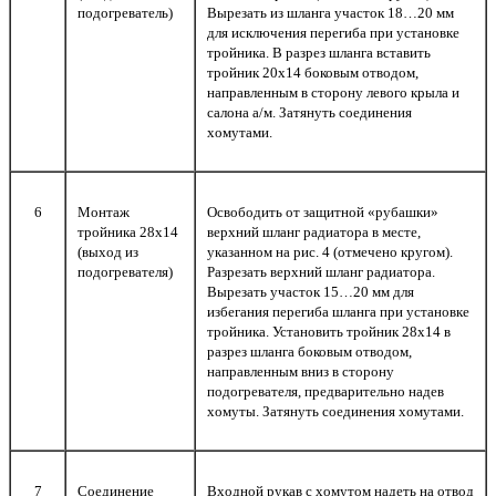
подогреватель)
Вырезать из шланга участок 18…20 мм
для исключения перегиба при установке
тройника. В разрез шланга вставить
тройник 20х14 боковым отводом,
направленным в сторону левого крыла и
салона а/м. Затянуть соединения
хомутами.
6
Монтаж
Освободить от защитной «рубашки»
тройника 28х14
верхний шланг радиатора в месте,
(выход из
указанном на рис. 4 (отмечено кругом).
подогревателя)
Разрезать верхний шланг радиатора.
Вырезать участок 15…20 мм для
избегания перегиба шланга при установке
тройника. Установить тройник 28х14 в
разрез шланга боковым отводом,
направленным вниз в сторону
подогревателя, предварительно надев
хомуты. Затянуть соединения хомутами.
7
Соединение
Входной рукав с хомутом надеть на отвод