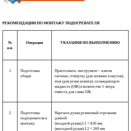
РЕКОМЕНДАЦИИ ПО МОНТАЖУ ПОДОГРЕВАТЕЛЯ
№
Операция
УКАЗАНИЯ ПО ВЫПОЛНЕНИЮ
п.п.
1
Подготовка
Приготовить: инструмент – ключи
общая
гаечные; отвёртку (для затяжки хомутов);
нож (для резки шланга); охлаждающую
жидкость (ОЖ) в количестве 1 литра;
емкость для слива ОЖ.
2
Подготовка
Нарезать рукав резиновый отрезками
подогревателя к
длиной
монтажу
(входной рукав) L1 = 830 мм,
(выходной рукав) L2 = 260 мм.