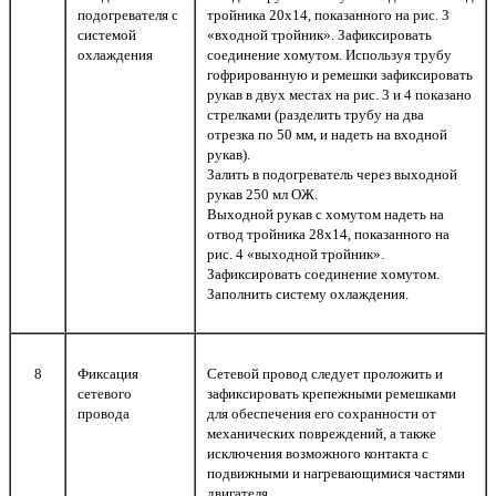
подогревателя с
тройника 20х14, показанного на рис. 3
системой
«входной тройник». Зафиксировать
охлаждения
соединение хомутом. Используя трубу
гофрированную и ремешки зафиксировать
рукав в двух местах на рис. 3 и 4 показано
стрелками (разделить трубу на два
отрезка по 50 мм, и надеть на входной
рукав).
Залить в подогреватель через выходной
рукав 250 мл ОЖ.
Выходной рукав с хомутом надеть на
отвод тройника 28х14, показанного на
рис. 4 «выходной тройник».
Зафиксировать соединение хомутом.
Заполнить систему охлаждения.
8
Фиксация
Сетевой провод следует проложить и
сетевого
зафиксировать крепежными ремешками
провода
для обеспечения его сохранности от
механических повреждений, а также
исключения возможного контакта с
подвижными и нагревающимися частями
двигателя.