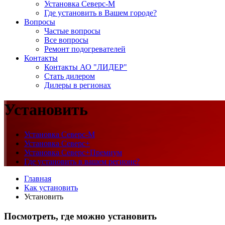
Установка Северс-М
Где установить в Вашем городе?
Вопросы
Частые вопросы
Все вопросы
Ремонт подогревателей
Контакты
Контакты АО "ЛИДЕР"
Стать дилером
Дилеры в регионах
Установить
Установка Северс-М
Установка Северс+
Установка Северс+Премиум
Где установить в вашем регионе?
Главная
Как установить
Установить
Посмотреть, где можно установить