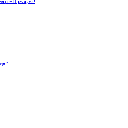
еверс+ Премиум»!
ерс”