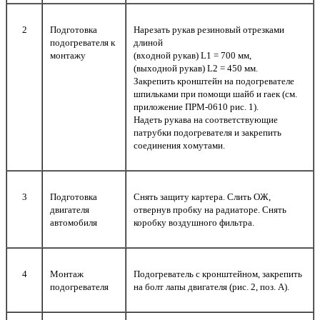
2
Подготовка
Нарезать рукав резиновый отрезками
подогревателя к
длиной
монтажу
(входной рукав) L1 = 700 мм,
(выходной рукав) L2 = 450 мм.
Закрепить кронштейн на подогревателе
шпильками при помощи шайб и гаек (см.
приложение ПРМ-0610 рис. 1).
Надеть рукава на соответствующие
патрубки подогревателя и закрепить
соединения хомутами.
3
Подготовка
Снять защиту картера. Cлить ОЖ,
двигателя
отвернув пробку на радиаторе. Снять
автомобиля
коробку воздушного фильтра.
4
Монтаж
Подогреватель с кронштейном, закрепить
подогревателя
на болт лапы двигателя (рис. 2, поз. А).