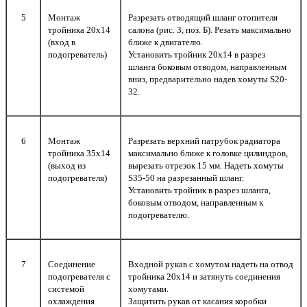
5
Монтаж
Разрезать отводящий шланг отопителя
тройника 20х14
салона (рис. 3, поз. Б). Резать максимально
(вход в
ближе к двигателю.
подогреватель)
Установить тройник 20х14 в разрез
шланга боковым отводом, направленным
вниз, предварительно надев хомуты S20-
32.
6
Монтаж
Разрезать верхний патрубок радиатора
тройника 35х14
максимально ближе к головке цилиндров,
(выход из
вырезать отрезок 15 мм. Надеть хомуты
подогревателя)
S35-50 на разрезанный шланг.
Установить тройник в разрез шланга,
боковым отводом, направленным к
подогревателю.
7
Соединение
Входной рукав с хомутом надеть на отвод
подогревателя с
тройника 20х14 и затянуть соединения
системой
хомутами.
охлаждения
Защитить рукав от касания коробки