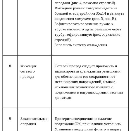
передачи (рис. 4, показано стрелкой).
Выходной рукав с хомутом надеть на
боковой отвод тройника 35х14 и затянуть
соединения хомутами (рис. 5, поз. В).
Зафиксировать положение рукава к
трубке масляного щупа ремешком через
трубу гофрированную (рис. 5, указанно
стрелкой).
Заполнить систему охлаждения.
8
Фиксация
Сетевой провод следует проложить и
сетевого
зафиксировать крепежными ремешками
провода
для обеспечения его сохранности от
механических повреждений, а также
исключения возможного контакта с
подвижными и нагревающимися частями
двигателя.
9
Заключительная
Проверить соединения на наличие
операция
подтекания ОЖ, при наличии устранить.
Установить воздушный фильтр и защиту