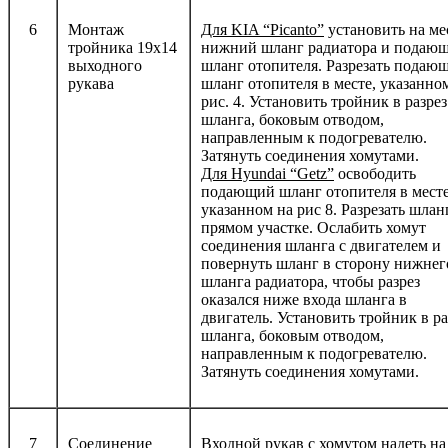
6
Монтаж
Для
KIA
“
Picanto
”
установить на ме
тройника 19х14
нижний шланг радиатора и подаю
выходного
шланг отопителя. Разрезать подаю
рукава
шланг отопителя в месте, указанно
рис. 4. Установить тройник в разрез
шланга, боковым отводом,
направленным к подогревателю.
Затянуть соединения хомутами.
Для
Hyundai
“
Getz
”
освободить
подающий шланг отопителя в месте
указанном на рис 8. Разрезать шлан
прямом участке. Ослабить хомут
соединения шланга с двигателем и
повернуть шланг в сторону нижнег
шланга радиатора, чтобы разрез
оказался ниже входа шланга в
двигатель. Установить тройник в ра
шланга, боковым отводом,
направленным к подогревателю.
Затянуть соединения хомутами.
7
Соединение
Входной рукав с хомутом надеть на