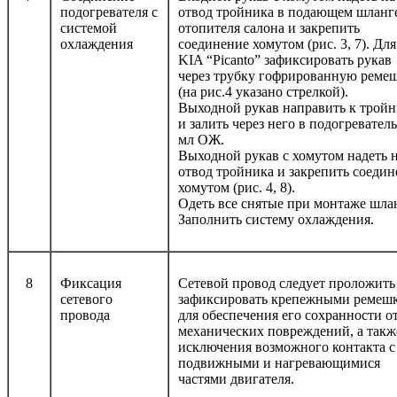
подогревателя с
отвод тройника в подающем шланг
системой
отопителя салона и закрепить
охлаждения
соединение хомутом (рис. 3, 7). Для
KIA “Picanto” зафиксировать рукав
через трубку гофрированную реме
(на рис.4 указано стрелкой).
Выходной рукав направить к трой
и залить через него в подогреватель
мл ОЖ.
Выходной рукав с хомутом надеть 
отвод тройника и закрепить соеди
хомутом (рис. 4, 8).
Одеть все снятые при монтаже шла
Заполнить систему охлаждения.
8
Фиксация
Сетевой провод следует проложить
сетевого
зафиксировать крепежными ремеш
провода
для обеспечения его сохранности о
механических повреждений, а такж
исключения возможного контакта с
подвижными и нагревающимися
частями двигателя.