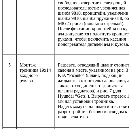
свободное отверстие в следующей
последовательности: увеличенная
шайба 9810, кронштейн, увеличенн
шайба 9810, шайба пружинная 8, б
М8х25 рис.6 (показано стрелкой).
После фиксации кронштейна на ку
а/м допускается подогнуть кроншт
руками, чтобы исключить касания
подогревателя деталей а/м и кузова.
5
Монтаж
Разрезать отводящий шланг отопит
тройника 19х14
салона в месте, указанном на рис. 3
входного
KIA “Picanto” (шланг, подающий
рукава
жидкость в отопитель салона снят, 
также отсоединены от двигателя
шланги радиатора) и рис. 7 (для
Hyundai “Getz”). Вырезать отрезок 
мм для установки тройника.
Надеть хомуты на шланги и вставит
разрез тройник боковым отводом к
подогревателю.