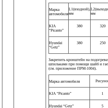
L1(входной),
L2(выходн
Марка
мм
мм
автомобиля
KIA
380
320
“Picanto”
Hyundai
380
250
“Getz”
Закрепить кронштейн на подогрева
шпильками при помощи шайб и га
(см. приложение ПРМ-1004).
Рисуно
Марка автомобиля
KIA “Picanto”
1
Hyundai “Getz”
5