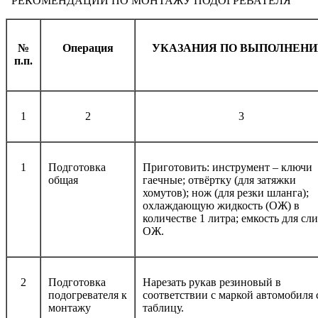
РЕКОМЕНДАЦИИ ПО МОНТАЖУ ПОДОГРЕВАТЕЛЯ
№
Операция
УКАЗАНИЯ ПО ВЫПОЛНЕН
п.п.
1
2
3
1
Подготовка
Приготовить: инструмент – ключи
общая
гаечные; отвёртку (для затяжки
хомутов); нож (для резки шланга);
охлаждающую жидкость (ОЖ) в
количестве 1 литра; емкость для сл
ОЖ.
2
Подготовка
Нарезать рукав резиновый в
подогревателя к
соответствии с маркой автомобиля 
монтажу
таблицу.