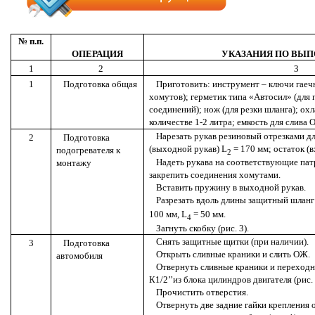
№ п.п.
ОПЕРАЦИЯ
УКАЗАНИЯ ПО ВЫ
1
2
3
1
Подготовка общая
Приготовить: инструмент – ключи гаечн
хомутов); герметик типа «Автосил» (для
соединений); нож (для резки шланга); о
количестве 1-2 литра; емкость для слива 
Нарезать рукав резиновый отрезками д
2
Подготовка
(выходной рукав)
L
= 170 мм; остаток (
подогревателя к
2
Надеть рукава на соответствующие пат
монтажу
закрепить соединения хомутами.
Вставить пружину в выходной рукав.
Разрезать вдоль длины защитный шланг 
100 мм,
L
= 50 мм.
4
Загнуть скобку (рис. 3).
Снять защитные щитки (при наличии).
3
Подготовка
Открыть сливные краники и слить ОЖ.
автомобиля
Отвернуть сливные краники и переходн
К1/2’’из блока цилиндров двигателя (рис. 1
Прочистить отверстия.
Отвернуть две задние гайки крепления 