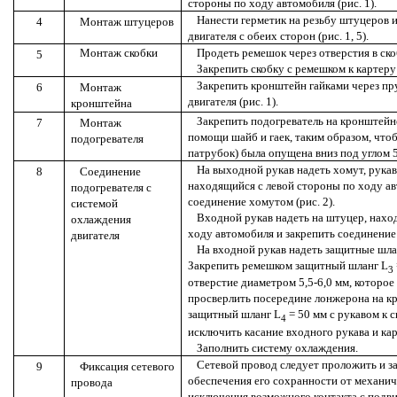
стороны по ходу автомобиля (рис. 1).
Нанести герметик на резьбу штуцеров и
4
Монтаж штуцеров
двигателя с обеих сторон (рис. 1, 5).
Монтаж скобки
Продеть ремешок через отверстия в ско
5
Закрепить скобку с ремешком к картеру (
Закрепить кронштейн гайками через п
6
Монтаж
двигателя
(рис. 1).
кронштейна
Закрепить подогреватель на кронштейне
7
Монтаж
помощи шайб и гаек, таким образом, что
подогревателя
патрубок) была опущена вниз под углом 
На выходной рукав надеть хомут, рукав
8
Соединение
находящийся с левой стороны по ходу ав
подогревателя с
соединение хомутом (рис. 2).
системой
Входной рукав надеть на штуцер, нахо
охлаждения
ходу автомобиля и закрепить соединение 
двигателя
На входной рукав надеть защитные шланг
Закрепить ремешком защитный шланг
L
3
отверстие диаметром 5,5-6,0 мм, которо
просверлить посередине лонжерона на кр
защитный шланг
L
= 50 мм с рукавом к 
4
исключить касание входного рукава и кар
Заполнить систему охлаждения.
Сетевой провод следует проложить и з
9
Фиксация сетевого
обеспечения его сохранности от механич
провода
исключения возможного контакта с под