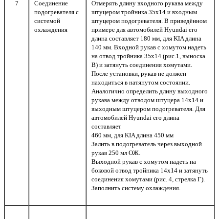
7
Соединение
Отмерять длину входного рукава между
подогревателя с
штуцером тройника 35х14 и входным
системой
штуцером подогревателя. В приведённом
охлаждения
примере для автомобилей Hyundai его
длина составляет 180 мм, для KIA длина
140 мм. Входной рукав с хомутом надеть
на отвод тройника 35х14 (рис.1, выноска
В) и затянуть соединения хомутами.
После установки, рукав не должен
находиться в натянутом состоянии.
Аналогично определить длину выходного
рукава между отводом штуцера 14х14 и
выходным штуцером подогревателя. Для
автомобилей Hyundai его длина
составляет
460 мм, для KIA длина 450 мм
Залить в подогреватель через выходной
рукав 250 мл ОЖ.
Выходной рукав с хомутом надеть на
боковой отвод тройника 14х14 и затянуть
соединения хомутами (рис. 4, стрелка Г).
Заполнить систему охлаждения.