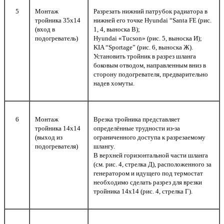
5
Монтаж
Разрезать нижний патрубок радиатора в
тройника 35х14
нижней его точке Hyundai “Santa FE (рис.
(вход в
1, 4, выноска В);
подогреватель)
Hyundai «Tucson» (рис. 5, выноска И);
KIA “Sportage” (рис. 6, выноска Ж).
Установить тройник в разрез шланга
боковым отводом, направленным вниз в
сторону подогревателя, предварительно
надев хомуты.
6
Монтаж
Врезка тройника представляет
тройника 14х14
определённые трудности из-за
(выход из
ограниченного доступа к разрезаемому
подогревателя)
шлангу.
В верхней горизонтальной части шланга
(см. рис. 4, стрелка Д), расположенного за
генератором и идущего под термостат
необходимо сделать разрез для врезки
тройника 14х14 (рис. 4, стрелка Г).