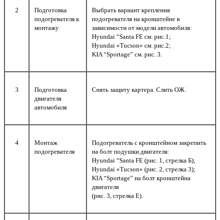
2
Подготовка
Выбрать вариант крепления
подогревателя к
подогревателя на кронштейне в
монтажу
зависимости от модели автомобиля:
Hyundai “Santa FE см. рис.1;
Hyundai «Tucson» см. рис.2;
KIA “Sportage” см. рис. 3.
3
Подготовка
Снять защиту картера. Cлить ОЖ.
двигателя
автомобиля
4
Монтаж
Подогреватель с кронштейном закрепить
подогревателя
на болт подушки двигателя:
Hyundai “Santa FE (рис. 1, стрелка Б);
Hyundai «Tucson» (рис. 2, стрелка 3);
KIA “Sportage” на болт кронштейна
двигателя
(рис. 3, стрелка Е).