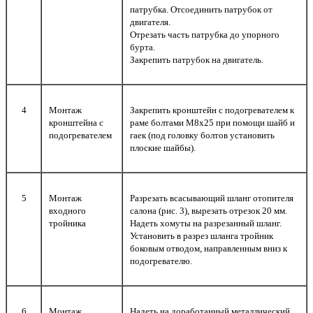
патрубка. Отсоединить патрубок от
двигателя.
Отрезать часть патрубка до упорного
бурта.
Закрепить патрубок на двигатель.
4
Монтаж
Закрепить кронштейн с подогревателем к
кронштейна с
раме болтами М8х25 при помощи шайб и
подогревателем
гаек (под головку болтов установить
плоские шайбы).
5
Монтаж
Разрезать всасывающий шланг отопителя
входного
салона (рис. 3), вырезать отрезок 20 мм.
тройника
Надеть хомуты на разрезанный шланг.
Установить в разрез шланга тройник
боковым отводом, направленным вниз к
подогревателю.
6
Монтаж
Надеть на доработанный металлический