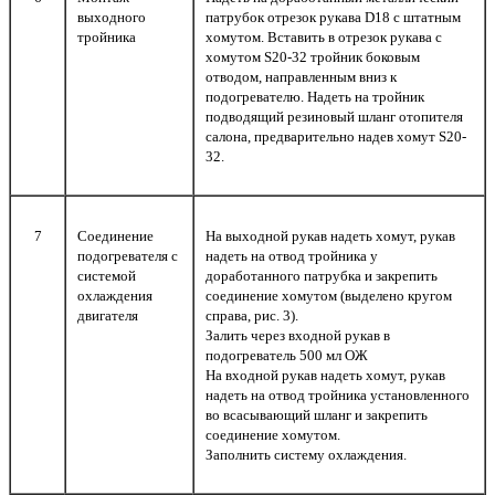
выходного
патрубок отрезок рукава D18 с штатным
тройника
хомутом. Вставить в отрезок рукава с
хомутом S20-32 тройник боковым
отводом, направленным вниз к
подогревателю. Надеть на тройник
подводящий резиновый шланг отопителя
салона, предварительно надев хомут S20-
32.
7
Соединение
На выходной рукав надеть хомут, рукав
подогревателя с
надеть на отвод тройника у
системой
доработанного патрубка и закрепить
охлаждения
соединение хомутом (выделено кругом
двигателя
справа, рис. 3).
Залить через входной рукав в
подогреватель 500 мл ОЖ
На входной рукав надеть хомут, рукав
надеть на отвод тройника установленного
во всасывающий шланг и закрепить
соединение хомутом.
Заполнить систему охлаждения.