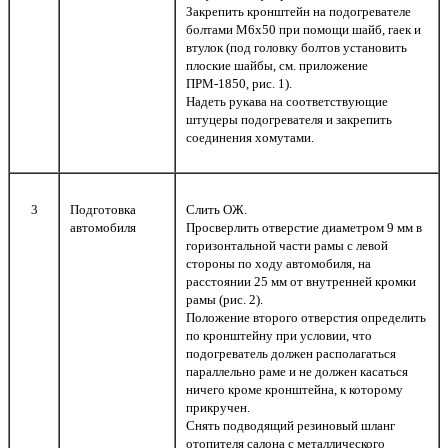
Закрепить кронштейн на подогревателе
болтами М6х50 при помощи шайб, гаек и
втулок (под головку болтов установить
плоские шайбы, см. приложение
ПРМ-1850, рис. 1).
Надеть рукава на соответствующие
штуцеры подогревателя и закрепить
соединения хомутами.
3
Подготовка
Слить ОЖ.
автомобиля
Просверлить отверстие диаметром 9 мм в
горизонтальной части рамы с левой
стороны по ходу автомобиля, на
расстоянии 25 мм от внутренней кромки
рамы (рис. 2).
Положение второго отверстия определить
по кронштейну при условии, что
подогреватель должен располагаться
параллельно раме и не должен касаться
ничего кроме кронштейна, к которому
прикручен.
Снять подводящий резиновый шланг
отопителя салона с металлического