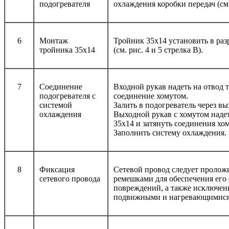
подогревателя
охлаждения коробки передач (см. 
6
Монтаж
Тройник 35х14 установить в раз
тройника 35х14
(см. рис. 4 и 5 стрелка В).
7
Соединение
Входной рукав надеть на отвод 
подогревателя с
соединение хомутом.
системой
Залить в подогреватель через в
охлаждения
Выходной рукав с хомутом надет
35х14 и затянуть соединения хо
Заполнить систему охлаждения.
8
Фиксация
Сетевой провод следует пролож
сетевого провода
ремешками для обеспечения его
повреждений, а также исключен
подвижными и нагревающимися 