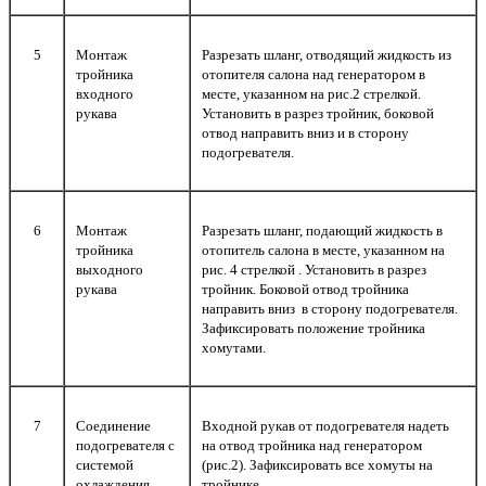
5
Монтаж
Разрезать шланг, отводящий жидкость из
тройника
отопителя салона над генератором в
входного
месте, указанном на рис.2 стрелкой.
рукава
Установить в разрез тройник, боковой
отвод направить вниз и в сторону
подогревателя.
6
Монтаж
Разрезать шланг, подающий жидкость в
тройника
отопитель салона в месте, указанном на
выходного
рис. 4 стрелкой . Установить в разрез
рукава
тройник. Боковой отвод тройника
направить вниз в сторону подогревателя.
Зафиксировать положение тройника
хомутами.
7
Соединение
Входной рукав от подогревателя надеть
подогревателя с
на отвод тройника над генератором
системой
(рис.2). Зафиксировать все хомуты на
охлаждения
тройнике.