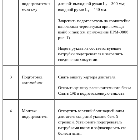
подогревателя к
длиной: выходной рукав L
= 300 мм;
2
монтажу
входной рукав L
= 440 мм.
1
Закрепить подогреватель на кронштейне
шпильками через втулки при помощи
шайб и гаек (см. приложение ПРМ-0806
рис. 1).
Надеть рукава на соответствующие
патрубки подогревателя и закрепить
соединения хомутами.
3
Подготовка
Снять защиту картера двигателя.
автомобиля
Открыть крышку расширительного бачка.
Слить ОЖ в подготовленную емкость.
4
Монтаж
Открутить верхний болт задней лапы
подогревателя
двигателя см. рис.3 указано белой
стрелкой. Установить подогреватель
патрубками вверх и зафиксировать его
болтом лапы.