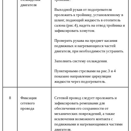
двигателя
Выходной рукав от подогревателя
проложить к тройнику, установленному в
шланг, подающий жидкость в отопитель
салона (рис.4), надеть на отвод тройника и
зафиксировать хомутом.
Проверить рукава на предмет касания
подвижных и нагревающихся частей
двигателя, при необходимости устранить.
Заполнить систему охлаждения.
Пунктирными стрелками на рис.3 и 4
показано направление циркуляции
жидкости через подогреватель.
8
Фиксация
Сетевой провод следует проложить и
сетевого
зафиксировать ремешками для
провода
обеспечения его сохранности от
механических повреждений, а также
исключения возможного контакта с
подвижными и нагревающимися частями
двигателя.