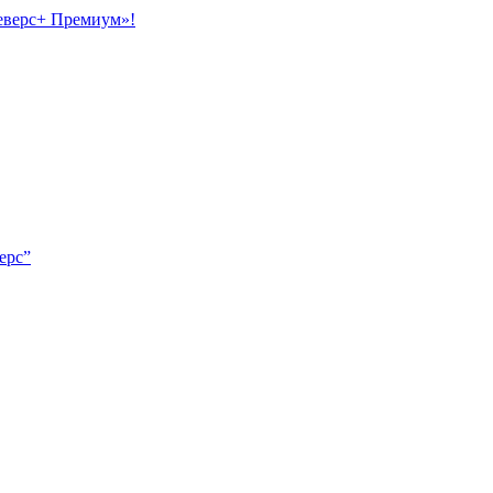
еверс+ Премиум»!
ерс”