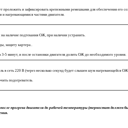
ет проложить и зафиксировать крепежными ремешками для обеспечения его со
и и нагревающимися частями двигателя.
 на наличие подтекания ОЖ, при наличии устранить.
ы, защиту картера..
а 3-5 минут, и после остановки двигателя долить ОЖ до необходимого уровня.
ь в сеть 220 В (через несколько секунд будет слышен шум нагревающейся ОЖ)
чить подогреватель.
после прогрева двигателя до рабочей температуры (термостат должен б
ения.