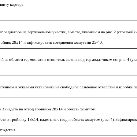
ащиту картера.
г радиатора на вертикальном участке, в месте, указанном на рис. 2 (стрелкой) 
ройник 28х14 и зафиксировать соединения хомутами 25-40.
ий из области термостата в отопитель салона под термодатчиком см. рис. 4 (у
тейном и рукавами установить на свободное резьбовое отверстие в коробке пер
и 3) надеть на отвод тройника 28х14 и обжать хомутом.
ти к тройнику 18х14, надеть на отвод и обжать хомутом (рис. 4). Зафиксироват
лаждения.