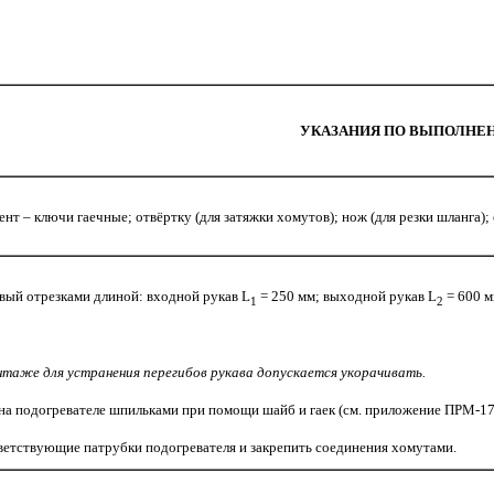
УКАЗАНИЯ ПО ВЫПОЛНЕ
нт – ключи гаечные; отвёртку (для затяжки хомутов); нож (для резки шланга)
вый отрезками длиной: входной рукав L
= 250 мм; выходной рукав L
= 600 м
1
2
таже для устранения перегибов рукава допускается укорачивать.
а подогревателе шпильками при помощи шайб и гаек (см. приложение ПРМ-1703
тветствующие патрубки подогревателя и закрепить соединения хомутами.