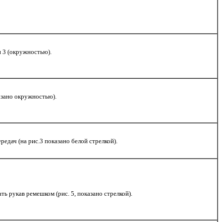
и 3 (окружностью).
казано окружностью).
едач (на рис.3 показано белой стрелкой).
ь рукав ремешком (рис. 5, показано стрелкой).