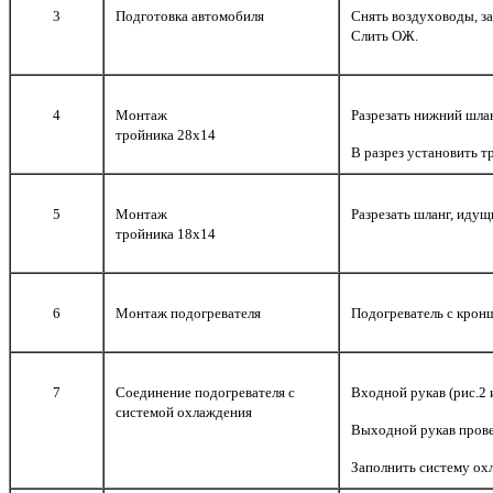
3
Подготовка автомобиля
Снять воздуховоды, з
Слить ОЖ.
4
Монтаж
Разрезать нижний шлан
тройника 28х14
В разрез установить т
5
Монтаж
Разрезать шланг, идущ
тройника 18х14
6
Монтаж подогревателя
Подогреватель с кронш
7
Соединение подогревателя с
Входной рукав (рис.2 
системой охлаждения
Выходной рукав провес
Заполнить систему ох