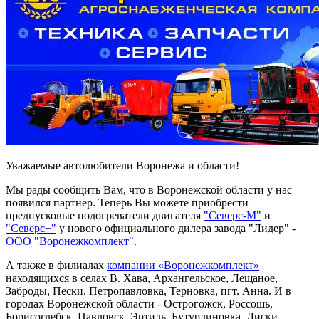
Уважаемые автолюбители Воронежа и области!
Мы рады сообщить Вам, что в Воронежской области у нас
появился партнер. Теперь Вы можете приобрести
предпусковые подогреватели двигателя
"Северс-М"
и
"Северс+"
у нового официального дилера завода "Лидер" -
ООО "Воронежкомплект"
.
А также в филиалах
компании «Воронежкомплект»
находящихся в селах В. Хава, Архангельское, Лещаное,
Заброды, Пески, Петропавловка, Терновка, пгт. Анна. И в
городах Воронежской области - Острогожск, Россошь,
Борисоглебск, Павловск, Эртиль, Бутурлиновка, Диски,