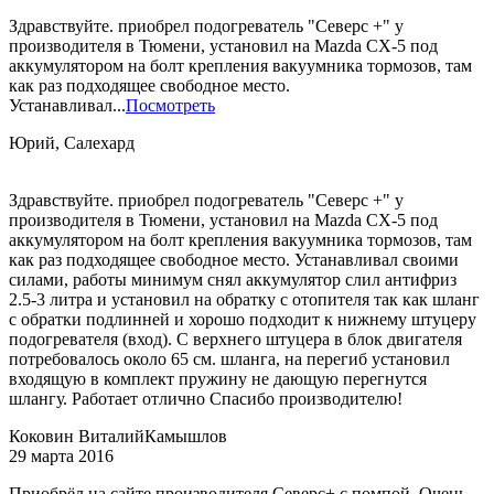
Здравствуйте. приобрел подогреватель "Северс +" у
производителя в Тюмени, установил на Mazda CX-5 под
аккумулятором на болт крепления вакуумника тормозов, там
как раз подходящее свободное место.
Устанавливал...
Посмотреть
Юрий, Салехард
Здравствуйте. приобрел подогреватель "Северс +" у
производителя в Тюмени, установил на Mazda CX-5 под
аккумулятором на болт крепления вакуумника тормозов, там
как раз подходящее свободное место. Устанавливал своими
силами, работы минимум снял аккумулятор слил антифриз
2.5-3 литра и установил на обратку с отопителя так как шланг
с обратки подлинней и хорошо подходит к нижнему штуцеру
подогревателя (вход). С верхнего штуцера в блок двигателя
потребовалось около 65 см. шланга, на перегиб установил
входящую в комплект пружину не дающую перегнутся
шлангу. Работает отлично Спасибо производителю!
Коковин Виталий
Камышлов
29 марта 2016
Приобрёл на сайте производителя Северс+ с помпой. Очень