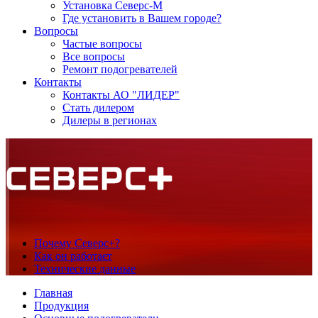
Установка Северс-М
Где установить в Вашем городе?
Вопросы
Частые вопросы
Все вопросы
Ремонт подогревателей
Контакты
Контакты АО "ЛИДЕР"
Стать дилером
Дилеры в регионах
Почему
Северс+?
Как
он работает
Технические
данные
Главная
Продукция