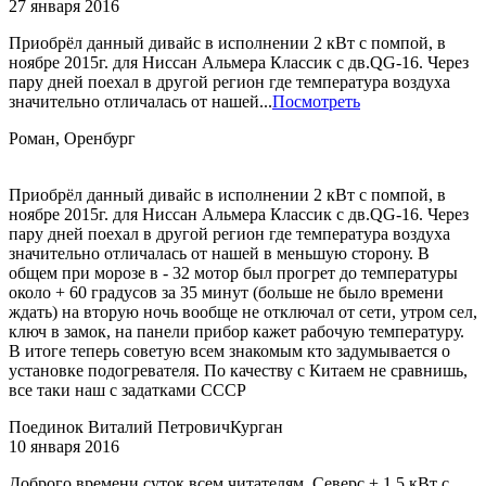
27 января 2016
Приобрёл данный дивайс в исполнении 2 кВт с помпой, в
ноябре 2015г. для Ниссан Альмера Классик с дв.QG-16. Через
пару дней поехал в другой регион где температура воздуха
значительно отличалась от нашей...
Посмотреть
Роман, Оренбург
Приобрёл данный дивайс в исполнении 2 кВт с помпой, в
ноябре 2015г. для Ниссан Альмера Классик с дв.QG-16. Через
пару дней поехал в другой регион где температура воздуха
значительно отличалась от нашей в меньшую сторону. В
общем при морозе в - 32 мотор был прогрет до температуры
около + 60 градусов за 35 минут (больше не было времени
ждать) на вторую ночь вообще не отключал от сети, утром сел,
ключ в замок, на панели прибор кажет рабочую температуру.
В итоге теперь советую всем знакомым кто задумывается о
установке подогревателя. По качеству с Китаем не сравнишь,
все таки наш с задатками СССР
Поединок Виталий Петрович
Курган
10 января 2016
Доброго времени суток всем читателям. Северс + 1.5 кВт с