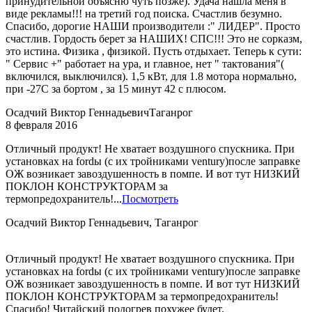
принудительной объясню чуть позже). Удача нашла меня в
виде рекламы!!! на третий год поиска. Счастлив безумно.
Спасибо, дорогие НАШИ производители :" ЛИДЕР". Просто
счастлив. Гордость берет за НАШИХ! СПС!!! Это не сорказм,
это истина. Физика , физикой. Пусть отдыхает. Теперь к сути:
" Сервис +" работает на ура, и главное, нет " тактования"(
включился, выключился). 1,5 кВт, для 1.8 мотора нормально,
при -27С за бортом , за 15 минут 42 с плюсом.
Осадчий Виктор Геннадьевич
Таганрог
8 февраля 2016
Отличный продукт! Не хватает воздушного спускника. При
установках на fordы (с их тройниками ventury)после заправке
ОЖ возникает завоздушенность в помпе. И вот тут НИЗКИЙ
ПОКЛОН КОНСТРУКТОРАМ за
термопредохранитель!...
Посмотреть
Осадчий Виктор Геннадьевич, Таганрог
Отличный продукт! Не хватает воздушного спускника. При
установках на fordы (с их тройниками ventury)после заправке
ОЖ возникает завоздушенность в помпе. И вот тут НИЗКИЙ
ПОКЛОН КОНСТРУКТОРАМ за термопредохранитель!
Спасибо! Читайский подогрев похужее будет.