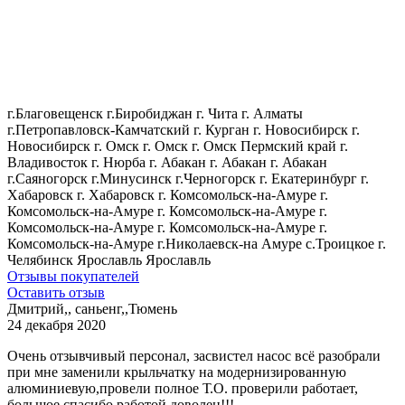
г.Благовещенск
г.Биробиджан
г. Чита
г. Алматы
г.Петропавловск-Камчатский
г. Курган
г. Новосибирск
г.
Новосибирск
г. Омск
г. Омск
г. Омск
Пермский край
г.
Владивосток
г. Нюрба
г. Абакан
г. Абакан
г. Абакан
г.Саяногорск
г.Минусинск
г.Черногорск
г. Екатеринбург
г.
Хабаровск
г. Хабаровск
г. Комсомольск-на-Амуре
г.
Комсомольск-на-Амуре
г. Комсомольск-на-Амуре
г.
Комсомольск-на-Амуре
г. Комсомольск-на-Амуре
г.
Комсомольск-на-Амуре
г.Николаевск-на Амуре
с.Троицкое
г.
Челябинск
Ярославль
Ярославль
Отзывы покупателей
Оставить отзыв
Дмитрий,, саньенг,,
Тюмень
24 декабря 2020
Очень отзывчивый персонал, засвистел насос всё разобрали
при мне заменили крыльчатку на модернизированную
алюминиевую,провели полное Т.О. проверили работает,
большое спасибо работой доволен!!!