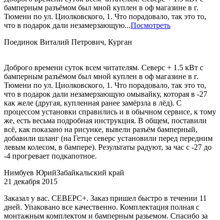
бамперным разъёмом был мной куплен в оф магазине в г.
Тюмени по ул. Циолковского, 1. Что порадовало, так это то,
что в подарок дали незамерзающую...
Посмотреть
Поединок Виталий Петрович, Курган
Доброго времени суток всем читателям. Северс + 1.5 кВт с
бамперным разъёмом был мной куплен в оф магазине в г.
Тюмени по ул. Циолковского, 1. Что порадовало, так это то,
что в подарок дали незамерзающую омывайку, которая в -27
как желе (другая, купленная ранее замёрзла в лёд). С
процессом установки справились и в обычном сервисе, к тому
же, есть весьма подробная инструкция. В общем, поставили
всё, как показано на рисунке, вывели разъём бамперный,
добавили шланг (на Гетце северс установили перед передним
левым колесом, в бампере). Результаты радуют, за час с -27 до
-4 прогревает подкапотное.
Нимбуев Юрий
Забайкальский край
21 декабря 2015
Заказал у вас. СЕВЕРС+. Заказ пришел быстро в течении 11
дней. Упаковано все качественно. Комплектация полная с
монтажным комплектом и бамперным разьемом. Спасибо за