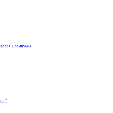
еверс+ Премиум»!
ерс”