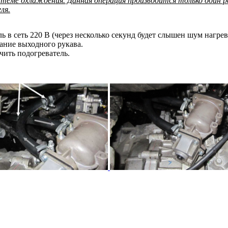
стеме охлаждения. Данная операция производится только один р
ля.
ь в сеть 220 В (через несколько секунд будет слышен шум нагр
ание выходного рукава.
чить подогреватель.