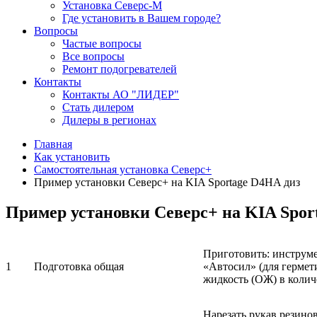
Установка Северс-М
Где установить в Вашем городе?
Вопросы
Частые вопросы
Все вопросы
Ремонт подогревателей
Контакты
Контакты АО "ЛИДЕР"
Стать дилером
Дилеры в регионах
Главная
Как установить
Самостоятельная установка Северс+
Пример установки Северс+ на KIA Sportage D4HA диз
Пример установки Северс+ на KIA Spor
Приготовить: инструме
1
Подготовка общая
«Автосил» (для гермет
жидкость (ОЖ) в количе
Нарезать рукав резино