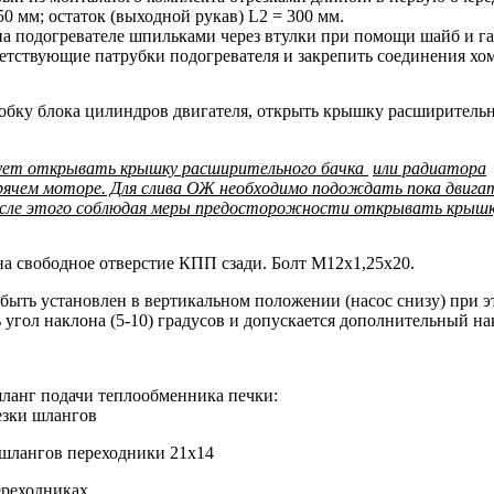
50 мм; остаток (выходной рукав) L2 = 300 мм.
а подогревателе шпильками через втулки при помощи шайб и га
ветствующие патрубки подогревателя и закрепить соединения хо
обку блока цилиндров двигателя, открыть крышку расширитель
ует открывать крышку расширительного бачка
или радиатора
рячем моторе. Для слива ОЖ необходимо подождать пока двига
осле этого соблюдая меры предосторожности открывать крышк
а свободное отверстие КПП сзади. Болт М12х1,25х20.
быть установлен в вертикальном положении (насос снизу) при э
 угол наклона (5-10) градусов и допускается дополнительный на
шланг подачи теплообменника печки:
резки шлангов
и шлангов переходники 21х14
ереходниках