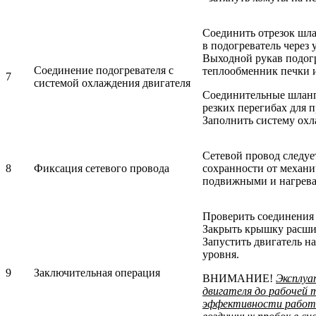
Соединить отрезок шла
в подогреватель через
Выходной рукав подогр
Соединение подогревателя с
теплообменник печки и
7
системой охлаждения двигателя
Соединительные шланги
резких перегибах для 
Заполнить систему охл
Сетевой провод следуе
8
Фиксация сетевого провода
сохранности от механи
подвижными и нагрева
Проверить соединения 
Закрыть крышку расши
Запустить двигатель н
уровня.
9
Заключительная операция
ВНИМАНИЕ!
Эксплуа
двигателя до рабочей
эффективности работы