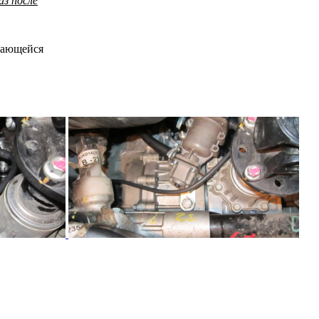
аз после
евающейся