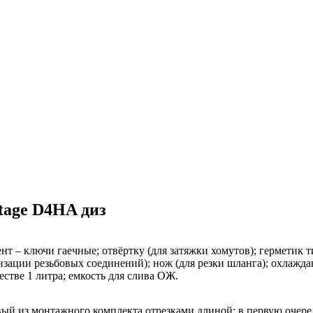
tage D4HA диз
нт – ключи гаечные; отвёртку (для затяжки хомутов); герметик т
изации резьбовых соединений); нож (для резки шланга); охлаж
стве 1 литра; емкость для слива ОЖ.
вый из монтажного комплекта отрезками длиной: в первую очере