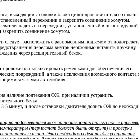
нга, выходящий с головки блока цилиндров двигателя со шланг
 установленный переходник и закрепить соединение хомутом.
евателя надеть на переходник, установленный в шланг, идущий
 закрепить соединение хомутом.
 следует расположить с равномерным подъемом от подогревате
предотвращения перелома внутрь необходимо вставить пружину.
аждения через расширительный бачок.
т проложить и зафиксировать ремешками для обеспечения его
ческих повреждений, а также исключения возможного контакта 
ющимися частями автомобиля.
на наличие подтекания ОЖ, при наличии устранить.
рительного бачка.
а 3-5 минут, и после остановки двигателя долить ОЖ до необход
тацию подогревателя можно производить только после прогрев
 температуры (термостат должен быть открыт) и проверки
 отопителя салона. Это необходимо сделать для устранения