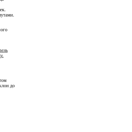
ек.
мутами.
ного
тель
у.
том
клон до