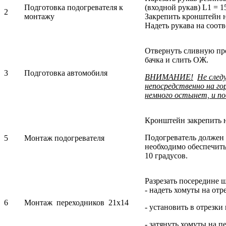
Подготовка подогревателя к
(входной рукав) L1 = 1
2
монтажу
Закрепить кронштейн н
Надеть рукава на соот
Отвернуть сливную пр
бачка и слить ОЖ.
3
Подготовка автомобиля
ВНИМАНИЕ!
Не след
непосредственно на го
немного остынет, и п
Кронштейн закрепить н
Подогреватель должен 
5
Монтаж подогревателя
необходимо обеспечить
10 градусов.
Разрезать посередине 
- надеть хомуты на от
6
Монтаж переходников 21х14
- установить в отрезк
- затянуть хомуты на п