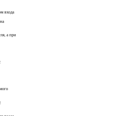
ом входа
 на
ля, а при
с
имого
а